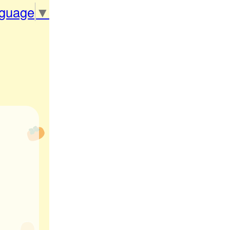
nguage
▼