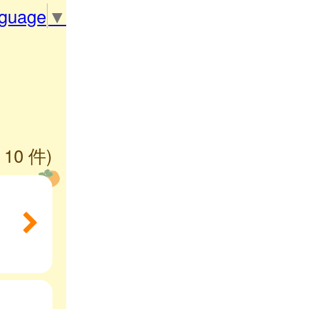
nguage
▼
 10 件)