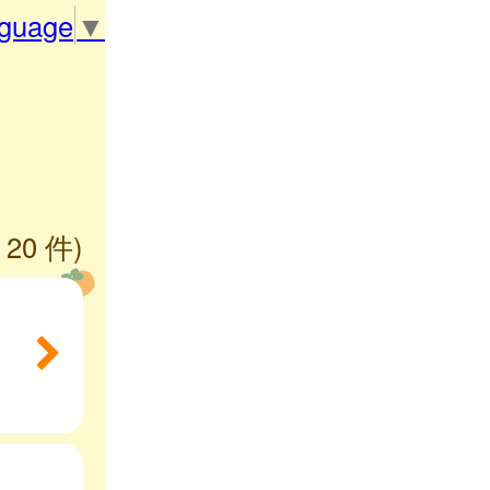
nguage
▼
 20 件)