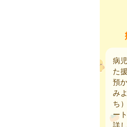
病
た
預
み
ち
ー
詳