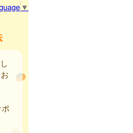
nguage
▼
法
了し
をお
サポ