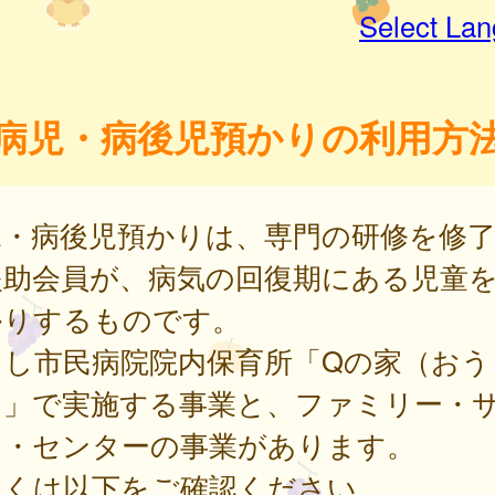
Select La
病児・病後児預かりの利用方
児・病後児預かりは、専門の研修を修
援助会員が、病気の回復期にある児童
かりするものです。
よし市民病院院内保育所「Qの家（おう
）」で実施する事業と、ファミリー・
ト・センターの事業があります。
しくは以下をご確認ください。