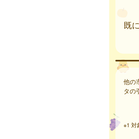
既
他の
タの
※1