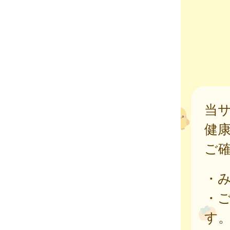
当
健
ご
・
・
す