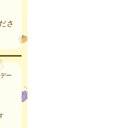
ださ
はデー
す