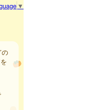
nguage
▼
どの
どを
で