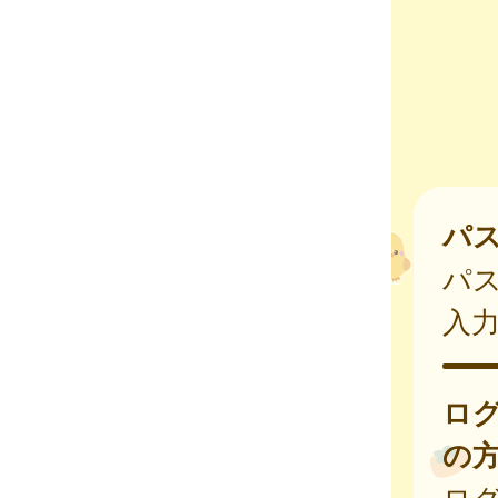
パ
パ
入
ロ
の
ログ