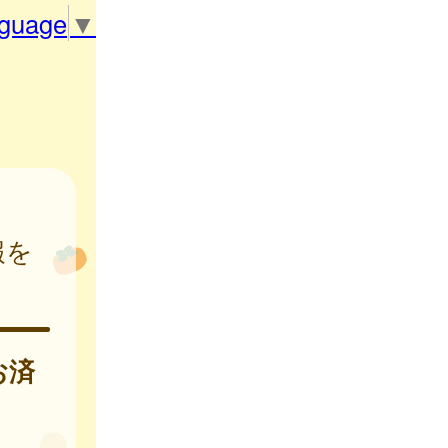
nguage
▼
報を
お済