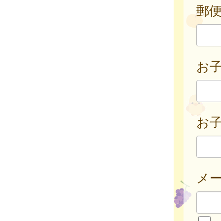
郵
お
お子
メ