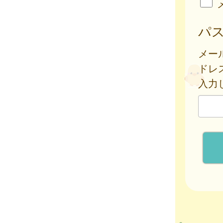
パ
メー
ドレ
入力