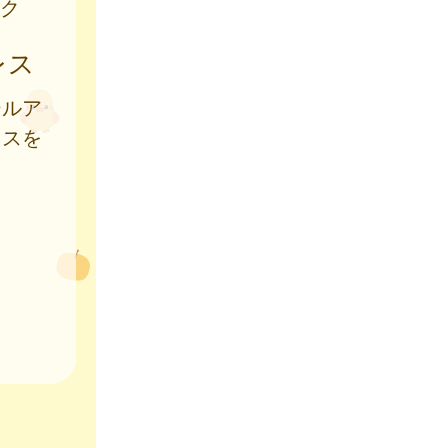
ク
レス
ールア
レスを