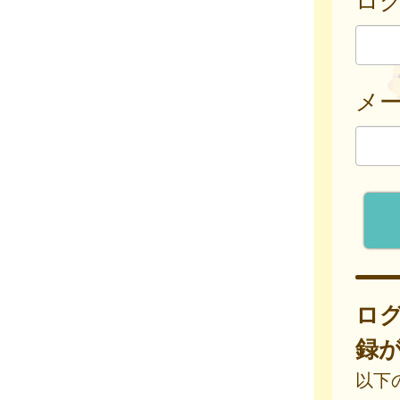
メ
ロ
録
以下