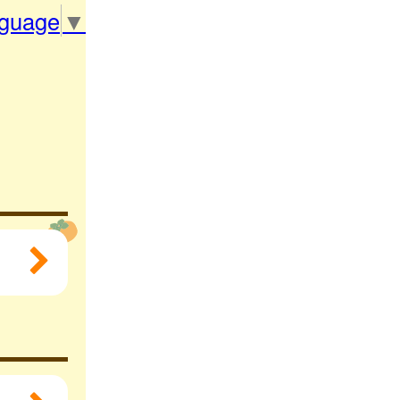
nguage
▼