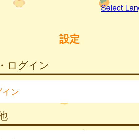
Select La
設定
・ログイン
グイン
他