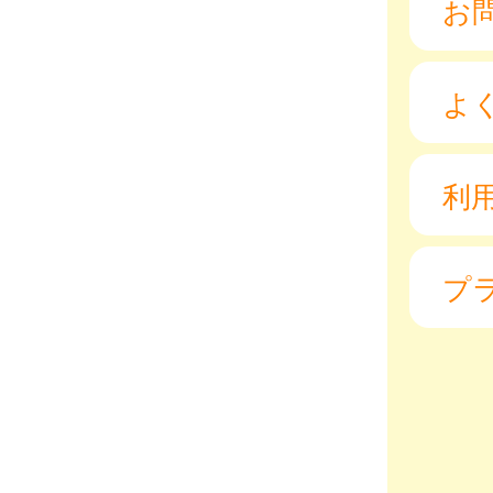
お
よ
利
プ